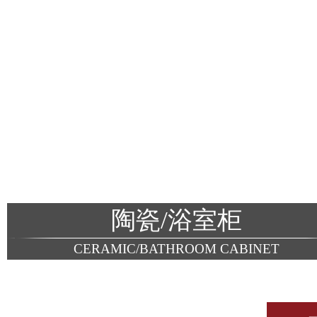
陶瓷/浴室柜
CERAMIC/BATHROOM CABINET